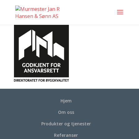
Hjem
Om oss
Produkter og tjenester
Referanser